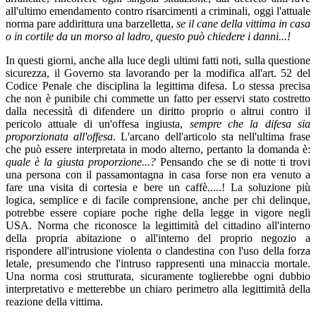
all'ultimo emendamento contro risarcimenti a criminali, oggi l'attuale
norma pare addirittura una barzelletta,
se il cane della vittima in casa
o in cortile da un morso al ladro, questo può chiedere i danni...!
In questi giorni, anche alla luce degli ultimi fatti noti, sulla questione
sicurezza, il Governo sta lavorando per la modifica all'art. 52 del
Codice Penale che disciplina la legittima difesa. Lo stessa precisa
che non è punibile chi commette un fatto per esservi stato costretto
dalla necessità di difendere un diritto proprio o altrui contro il
pericolo attuale di un'offesa ingiusta,
sempre che la difesa sia
proporzionata all'offesa
. L'arcano dell'articolo sta nell'ultima frase
che può essere interpretata in modo alterno, pertanto la domanda è:
quale è la giusta proporzione...?
Pensando che se di notte ti trovi
una persona con il passamontagna in casa forse non era venuto a
fare una visita di cortesia e bere un caffè.....! La soluzione più
logica, semplice e di facile comprensione, anche per chi delinque,
potrebbe essere copiare poche righe della legge in vigore negli
USA. Norma che riconosce la legittimità del cittadino all'interno
della propria abitazione o all'interno del proprio negozio a
rispondere all'intrusione violenta o clandestina con l'uso della forza
letale, presumendo che l'intruso rappresenti una minaccia mortale.
Una norma cosi strutturata, sicuramente toglierebbe ogni dubbio
interpretativo e metterebbe un chiaro perimetro alla legittimità della
reazione della vittima.