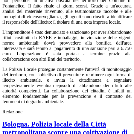
non pericolosi in un'area boscata nel territorio del Comune di
Fontanelice. Il fatto risale ai giorni scorsi. Grazie a un'accurata
analisi del materiale rinvenuto, alle testimonianze raccolte e alle
immagini di videosorveglianza, gli agenti sono riusciti a identificare
il responsabile dell'illecito: il titolare di una nota impresa locale.
L'imprenditore è stato denunciato e sanzionato per aver abbandonato
rifiuti costituiti da RAEE e imballaggi, in violazione delle vigenti
norme ambientali: dovrà provvedere alla bonifica dell'area
interessata e sarà tenuto al pagamento di una sanzione pari a 6.750
euro. L'operazione è stata portata a termine grazie alla
collaborazione con altri Enti del territorio.
La Polizia Locale prosegue costantemente l'attività di monitoraggio
del territorio, con l'obiettivo di prevenire e reprimere ogni forma di
illecito ambientale, e invita la cittadinanza a segnalare
tempestivamente eventuali episodi di abbandono dei rifiuti alle
autorità competenti. La collaborazione dei cittadini è infatti un
elemento fondamentale per la prevenzione e il contrasto dei
fenomeni di degrado ambientale.
Redazione
Bologna. Polizia locale della Città
metropolitana scopre una coltivazione di