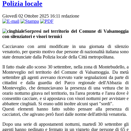
Polizia locale
Giovedì 02 Ottobre 2025 16:11
redazione
Sorpresi nel territorio del Comune di Valsamoggia
con silenziatori e visori termici
Cacciavano con armi modificate in una giornata di silenzio
venatorio, per questo motivo due persone di nazionalità italiana sono
state denunciate dalla Polizia locale della Città metropolitana.
Il fatto risale allo scorso 30 settembre, nella zona di Montebudello, a
Monteveglio nel territorio del Comune di Valsamoggia. Da metà
settembre gli agenti avevano ricevuto varie segnalazioni da parte di
cittadini e dalla guardia del Parco regionale dell'Abbazia di
Monteveglio, che denunciavano la presenza di una vettura che in
orario notturno girava nel territorio, tra l'area protetta e l'area dove è
consentito cacciare, e si appostava con visori notturni per avvistare e
abbattere cinghiali. Si erano uditi inoltre alcuni spari "sordi".
Questi elementi hanno fatto subito pensare alla presenza di
cacciatori, che agivano però fuori dalle norme dell'attività venatoria.
Dopo una serie di appostamenti notturni, martedì 30 settembre gli
agenti hanno pedinato e fermato in un vigneto due persone di 65 e