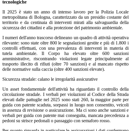
tecnologiche
Il 2025 è stato un anno di intenso lavoro per la Polizia Locale
metropolitana di Bologna, caratterizzato da un presidio costante del
territorio e da centinaia di interventi mirati alla salvaguardia della
sicurezza dei cittadini e alla protezione del patrimonio ambientale.
I numeri dell'anno trascorso delineano un quadro di attività operativa
rilevante: sono state oltre 800 le segnalazioni gestite e più di 1.800 i
controlli effettuati, con una prevalenza di interventi in materia di
tutela ambientale. Il Corpo ha elevato oltre 600 sanzioni
amministrative, riscontrando violazioni legate principalmente al
trasporto illecito di rifiuti (oltre 70 sanzioni) e al mancato rispetto
delle normative sulla caccia (oltre 400 sanzioni elevate).
Sicurezza stradale: calano le irregolarità assicurative
Un asset fondamentale dell'attività ha riguardato il controllo della
circolazione stradale. I verbali per violazioni al Codice della Strada
elevati dalle pattuglie nel 2025 sono stati 260, la maggior parte per
guida con patente scaduta, sorpassi in luogo non consentito, veicoli
in assenza di revisione o assicurazione. Ma ci sono anche sanzioni e
verbali per guida con patente mai conseguita, mancata precedenza a
pedoni su strisce pedonali o passaggio con semaforo rosso.
Per quanto riguarda in particolare le assicurazioni i dati confermano