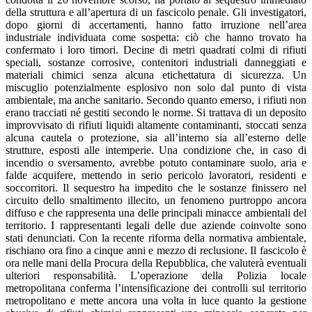
della struttura e all’apertura di un fascicolo penale. Gli investigatori,
dopo giorni di accertamenti, hanno fatto irruzione nell’area
industriale individuata come sospetta: ciò che hanno trovato ha
confermato i loro timori. Decine di metri quadrati colmi di rifiuti
speciali, sostanze corrosive, contenitori industriali danneggiati e
materiali chimici senza alcuna etichettatura di sicurezza. Un
miscuglio potenzialmente esplosivo non solo dal punto di vista
ambientale, ma anche sanitario. Secondo quanto emerso, i rifiuti non
erano tracciati né gestiti secondo le norme. Si trattava di un deposito
improvvisato di rifiuti liquidi altamente contaminanti, stoccati senza
alcuna cautela o protezione, sia all’interno sia all’esterno delle
strutture, esposti alle intemperie. Una condizione che, in caso di
incendio o sversamento, avrebbe potuto contaminare suolo, aria e
falde acquifere, mettendo in serio pericolo lavoratori, residenti e
soccorritori. Il sequestro ha impedito che le sostanze finissero nel
circuito dello smaltimento illecito, un fenomeno purtroppo ancora
diffuso e che rappresenta una delle principali minacce ambientali del
territorio. I rappresentanti legali delle due aziende coinvolte sono
stati denunciati. Con la recente riforma della normativa ambientale,
rischiano ora fino a cinque anni e mezzo di reclusione. Il fascicolo è
ora nelle mani della Procura della Repubblica, che valuterà eventuali
ulteriori responsabilità. L’operazione della Polizia locale
metropolitana conferma l’intensificazione dei controlli sul territorio
metropolitano e mette ancora una volta in luce quanto la gestione