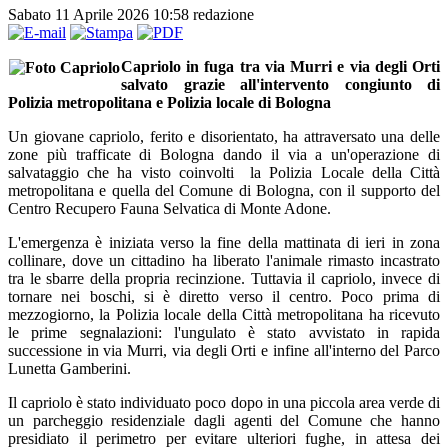
Sabato 11 Aprile 2026 10:58
redazione
Capriolo in fuga tra via Murri e via degli Orti
salvato grazie all'intervento congiunto di
Polizia metropolitana e Polizia locale di Bologna
Un giovane capriolo, ferito e disorientato, ha attraversato una delle
zone più trafficate di Bologna dando il via a un'operazione di
salvataggio che ha visto coinvolti la Polizia Locale della Città
metropolitana e quella del Comune di Bologna, con il supporto del
Centro Recupero Fauna Selvatica di Monte Adone.
L'emergenza è iniziata verso la fine della mattinata di ieri in zona
collinare, dove un cittadino ha liberato l'animale rimasto incastrato
tra le sbarre della propria recinzione. Tuttavia il capriolo, invece di
tornare nei boschi, si è diretto verso il centro. Poco prima di
mezzogiorno, la Polizia locale della Città metropolitana ha ricevuto
le prime segnalazioni: l'ungulato è stato avvistato in rapida
successione in via Murri, via degli Orti e infine all'interno del Parco
Lunetta Gamberini.
Il capriolo è stato individuato poco dopo in una piccola area verde di
un parcheggio residenziale dagli agenti del Comune che hanno
presidiato il perimetro per evitare ulteriori fughe, in attesa dei