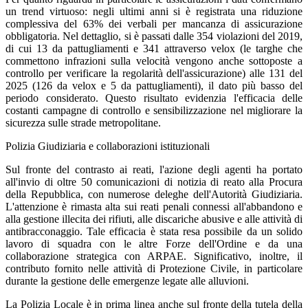
un trend virtuoso: negli ultimi anni si è registrata una riduzione
complessiva del 63% dei verbali per mancanza di assicurazione
obbligatoria. Nel dettaglio, si è passati dalle 354 violazioni del 2019,
di cui 13 da pattugliamenti e 341 attraverso velox (le targhe che
commettono infrazioni sulla velocità vengono anche sottoposte a
controllo per verificare la regolarità dell'assicurazione) alle 131 del
2025 (126 da velox e 5 da pattugliamenti), il dato più basso del
periodo considerato. Questo risultato evidenzia l'efficacia delle
costanti campagne di controllo e sensibilizzazione nel migliorare la
sicurezza sulle strade metropolitane.
Polizia Giudiziaria e collaborazioni istituzionali
Sul fronte del contrasto ai reati, l'azione degli agenti ha portato
all'invio di oltre 50 comunicazioni di notizia di reato alla Procura
della Repubblica, con numerose deleghe dell'Autorità Giudiziaria.
L'attenzione è rimasta alta sui reati penali connessi all'abbandono e
alla gestione illecita dei rifiuti, alle discariche abusive e alle attività di
antibracconaggio. Tale efficacia è stata resa possibile da un solido
lavoro di squadra con le altre Forze dell'Ordine e da una
collaborazione strategica con ARPAE. Significativo, inoltre, il
contributo fornito nelle attività di Protezione Civile, in particolare
durante la gestione delle emergenze legate alle alluvioni.
La Polizia Locale è in prima linea anche sul fronte della tutela della