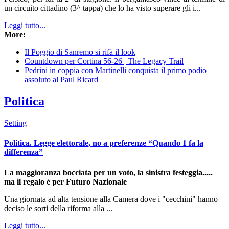
un circuito cittadino (3^ tappa) che lo ha visto superare gli i...
Leggi tutto...
More:
Il Poggio di Sanremo si rifà il look
Countdown per Cortina 56-26 | The Legacy Trail
Pedrini in coppia con Martinelli conquista il primo podio
assoluto al Paul Ricard
Politica
Setting
Politica. Legge elettorale, no a preferenze “Quando 1 fa la
differenza”
La maggioranza bocciata per un voto, la sinistra festeggia.....
ma il regalo è per Futuro Nazionale
Una giornata ad alta tensione alla Camera dove i "cecchini" hanno
deciso le sorti della riforma alla ...
Leggi tutto...