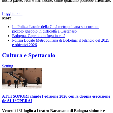
nostro paese. Non è narrazione, come qualcuno potrebbe affermare,
...
Leggi tutto...
More:
La Polizia Locale della Città metropolitana soccorre un
piccolo gheppio in difficoltà a Castenaso
Bologna. Capriolo in fuga in città
Polizia Locale Metropolitana di Bologna: il bilancio del 2025
e obiettivi 2026
Cultura e Spettacolo
Setting
ATTI SONORI chiude l’edizione 2026 con la doppia esecuzione
de ALL’OPERA!
Venerdì l 31 luglio a l teatro Baraccano di Bologna sinfonie e