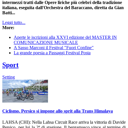
intermezzi tratti dalle Opere liriche più celebri della tradizione
italiana, eseguita dall'Orchestra del Baraccano, diretta da Gian
Batti...
Leggi tutto...
More:
Aperte le iscrizioni alla XXVI edizione del MASTER IN
COMUNICAZIONE MUSICALE
A Sasso Marconi il Festival "Fuori Confine"
La grande poesia a Passaggi Festival Posta
Sport
Setting
Ciclismo. Persico si impone allo sprit alla Trans Himalaya
LAHSA (CHI): Nella Lahsa Circuit Race arriva la vittoria di Davide
Persico, per lui la 2ª di stagione. Il bergamasco vince al termine di