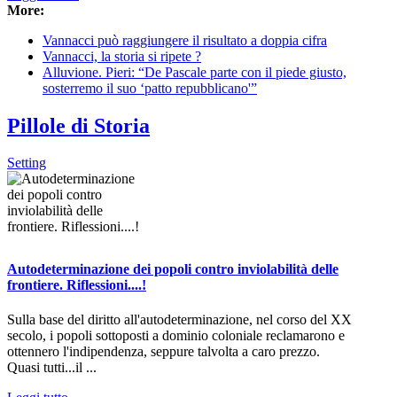
More:
Vannacci può raggiungere il risultato a doppia cifra
Vannacci, la storia si ripete ?
Alluvione. Pieri: “De Pascale parte con il piede giusto,
sosterremo il suo ‘patto repubblicano'”
Pillole di Storia
Setting
Autodeterminazione dei popoli contro inviolabilità delle
frontiere. Riflessioni....!
Sulla base del diritto all'autodeterminazione, nel corso del XX
secolo, i popoli sottoposti a dominio coloniale reclamarono e
ottennero l'indipendenza, seppure talvolta a caro prezzo.
Quasi tutti...il ...