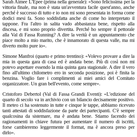
Sarah Aimee L'Epee (prima nella generale): «Sono felicissima per la
vittoria finale, ma non è stata un'avventura facile quest'anno, anche
perché è successo di tutto e io non mi sono presentata in forma come
dodici mesi fa. Sono soddisfatta anche di come ho interpretato il
tappone. Fra l'altro in salita vado abbastanza bene, rispetto alla
discesa, e mi sono proprio divertita. Perché ho sempre il pettorale
alla Val di Fassa Running? A dire la verità è un appuntamento che
piace molto a mio marito, che è innamorato di questa valle, ma mi
diverto molto pure io».
Simone Manfroi (quarto e primo trentino): «Volevo provare a dire la
mia in questa gara di casa ed è andata bene. Più di così non mi
potevo aspettare essendo la mia quinta gara stagionale. A dire il vero
fino all'ultimo chilometro ero in seconda posizione, poi è finita la
benzina. Voglio fare i complimenti ai miei amici del Comitato
organizzatore. Un gran bell'evento, come sempre».
Cristoforo Debertol (Val di Fassa Grandi Eventi): «L'edizione del
quarto di secolo va in archivio con un bilancio decisamente positivo.
Il meteo ci ha sostenuto in tutte e cinque le tappe, abbiamo ricevuto
tanti attestati di soddisfazione da parte dei partecipanti. C'è sempre
qualcosina da sistemare, ma è andata bene. Stiamo facendo dei
ragionamenti in chiave futura per aumentare il numero di iscritti,
forse cambieremo leggermente il format, ma è ancora preso per
dirlo».