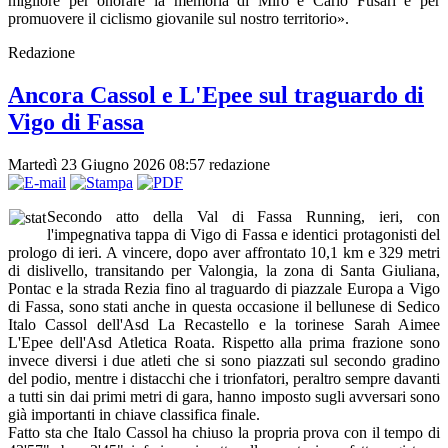
migliore per onorare la memoria di Miro e Carlo Fusari e per
promuovere il ciclismo giovanile sul nostro territorio».
Redazione
Ancora Cassol e L'Epee sul traguardo di
Vigo di Fassa
Martedì 23 Giugno 2026 08:57
redazione
Secondo atto della Val di Fassa Running, ieri, con
l'impegnativa tappa di Vigo di Fassa e identici protagonisti del
prologo di ieri. A vincere, dopo aver affrontato 10,1 km e 329 metri
di dislivello, transitando per Valongia, la zona di Santa Giuliana,
Pontac e la strada Rezia fino al traguardo di piazzale Europa a Vigo
di Fassa, sono stati anche in questa occasione il bellunese di Sedico
Italo Cassol dell'Asd La Recastello e la torinese Sarah Aimee
L'Epee dell'Asd Atletica Roata. Rispetto alla prima frazione sono
invece diversi i due atleti che si sono piazzati sul secondo gradino
del podio, mentre i distacchi che i trionfatori, peraltro sempre davanti
a tutti sin dai primi metri di gara, hanno imposto sugli avversari sono
già importanti in chiave classifica finale.
Fatto sta che Italo Cassol ha chiuso la propria prova con il tempo di