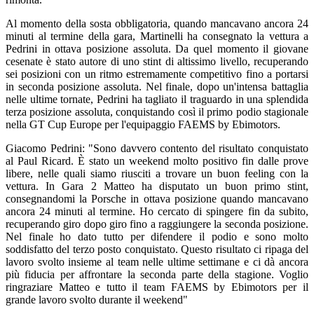
Al momento della sosta obbligatoria, quando mancavano ancora 24
minuti al termine della gara, Martinelli ha consegnato la vettura a
Pedrini in ottava posizione assoluta. Da quel momento il giovane
cesenate è stato autore di uno stint di altissimo livello, recuperando
sei posizioni con un ritmo estremamente competitivo fino a portarsi
in seconda posizione assoluta. Nel finale, dopo un'intensa battaglia
nelle ultime tornate, Pedrini ha tagliato il traguardo in una splendida
terza posizione assoluta, conquistando così il primo podio stagionale
nella GT Cup Europe per l'equipaggio FAEMS by Ebimotors.
Giacomo Pedrini: "Sono davvero contento del risultato conquistato
al Paul Ricard. È stato un weekend molto positivo fin dalle prove
libere, nelle quali siamo riusciti a trovare un buon feeling con la
vettura. In Gara 2 Matteo ha disputato un buon primo stint,
consegnandomi la Porsche in ottava posizione quando mancavano
ancora 24 minuti al termine. Ho cercato di spingere fin da subito,
recuperando giro dopo giro fino a raggiungere la seconda posizione.
Nel finale ho dato tutto per difendere il podio e sono molto
soddisfatto del terzo posto conquistato. Questo risultato ci ripaga del
lavoro svolto insieme al team nelle ultime settimane e ci dà ancora
più fiducia per affrontare la seconda parte della stagione. Voglio
ringraziare Matteo e tutto il team FAEMS by Ebimotors per il
grande lavoro svolto durante il weekend"