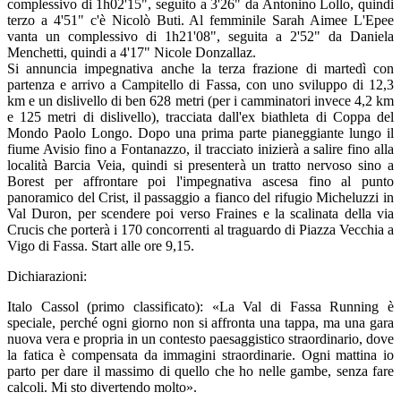
complessivo di 1h02'15", seguito a 3'26" da Antonino Lollo, quindi
terzo a 4'51" c'è Nicolò Buti. Al femminile Sarah Aimee L'Epee
vanta un complessivo di 1h21'08", seguita a 2'52" da Daniela
Menchetti, quindi a 4'17" Nicole Donzallaz.
Si annuncia impegnativa anche la terza frazione di martedì con
partenza e arrivo a Campitello di Fassa, con uno sviluppo di 12,3
km e un dislivello di ben 628 metri (per i camminatori invece 4,2 km
e 125 metri di dislivello), tracciata dall'ex biathleta di Coppa del
Mondo Paolo Longo. Dopo una prima parte pianeggiante lungo il
fiume Avisio fino a Fontanazzo, il tracciato inizierà a salire fino alla
località Barcia Veia, quindi si presenterà un tratto nervoso sino a
Borest per affrontare poi l'impegnativa ascesa fino al punto
panoramico del Crist, il passaggio a fianco del rifugio Micheluzzi in
Val Duron, per scendere poi verso Fraines e la scalinata della via
Crucis che porterà i 170 concorrenti al traguardo di Piazza Vecchia a
Vigo di Fassa. Start alle ore 9,15.
Dichiarazioni:
Italo Cassol (primo classificato): «La Val di Fassa Running è
speciale, perché ogni giorno non si affronta una tappa, ma una gara
nuova vera e propria in un contesto paesaggistico straordinario, dove
la fatica è compensata da immagini straordinarie. Ogni mattina io
parto per dare il massimo di quello che ho nelle gambe, senza fare
calcoli. Mi sto divertendo molto».