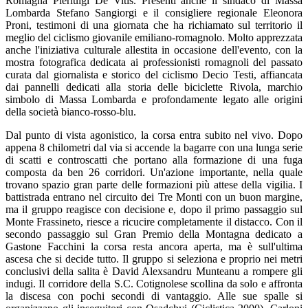
Romagna Pierluigi De Vitis. Presenti anche il sindaco di Massa
Lombarda Stefano Sangiorgi e il consigliere regionale Eleonora
Proni, testimoni di una giornata che ha richiamato sul territorio il
meglio del ciclismo giovanile emiliano-romagnolo. Molto apprezzata
anche l'iniziativa culturale allestita in occasione dell'evento, con la
mostra fotografica dedicata ai professionisti romagnoli del passato
curata dal giornalista e storico del ciclismo Decio Testi, affiancata
dai pannelli dedicati alla storia delle biciclette Rivola, marchio
simbolo di Massa Lombarda e profondamente legato alle origini
della società bianco-rosso-blu.
Dal punto di vista agonistico, la corsa entra subito nel vivo. Dopo
appena 8 chilometri dal via si accende la bagarre con una lunga serie
di scatti e controscatti che portano alla formazione di una fuga
composta da ben 26 corridori. Un'azione importante, nella quale
trovano spazio gran parte delle formazioni più attese della vigilia. I
battistrada entrano nel circuito dei Tre Monti con un buon margine,
ma il gruppo reagisce con decisione e, dopo il primo passaggio sul
Monte Frassineto, riesce a ricucire completamente il distacco. Con il
secondo passaggio sul Gran Premio della Montagna dedicato a
Gastone Facchini la corsa resta ancora aperta, ma è sull'ultima
ascesa che si decide tutto. Il gruppo si seleziona e proprio nei metri
conclusivi della salita è David Alexsandru Munteanu a rompere gli
indugi. Il corridore della S.C. Cotignolese scollina da solo e affronta
la discesa con pochi secondi di vantaggio. Alle sue spalle si