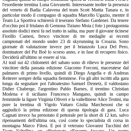
l'esordiente trentina Luna Giovanetti. Interessante inoltre la presenza
del veneto di Badia Calavena del team Scott Mattia Tanara e, in
particolar modo il compagno di squadra Marcello Ugazio, mentre il
Team La Sportiva schiererà il teserano Stefano Gardener. Da tenere
d'occhio poi il friulano di Gemona Tiziano Moia ( foto ) protagonista
assoluto dodici mesi fa nel tratto in salita, ma pure il giovane ticinese
Fiorillo Camesi, fresco vincitore di tre medaglie ai recenti
campionati del mondo under 23 di skyrunning in Croazia. Sono
giornate di valutazione invece per il brianzolo Luca Del Pero,
dominatore del Piz Boè lo scorso anno, e in fase di recupero fisico.
Deciderà all'ultimo se essere al via.
Al trail sui 42 chilometri del sabato sono di rilievo le presenze del
vincitore della passata edizione Giacomo Forconi, maceratese dal
palmares di primo livello, quindi di Diego Angella e di Andreas
Reiterer sempre della squadra fiemmese. Fra gli altri iscritti alla gara
lunga da segnalare poi l'altoatesino Samuel Demetz, il valdostano
Didier Chaberge, l'argentino Pablo Barnes, il trentino Christian
Modena e il siciliano Francesco Mangano, quindi in campo
femminile la ligure Virginia Oliveri e la valtellinese Alice Testini, ma
pure la trentina di Vigolo Vattaro Giulia Marchesoni che si
aggiudicò la prima edizione di questa tipologia di gara. Luca
Cagnati invece ha prenotato il pettorale per la short di 12 km, salvo
ripensamenti dell'ultima ora, così come lo specialista di corsa in
montagna Marco Filosi. E poi il veterano Giovanni Tacchini del
Team Valtellina, un affezionato all'evento fassano. Un punto