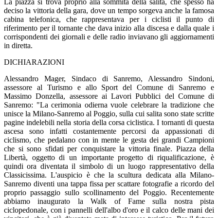
La piazza si trova proprio alla sommità della salita, che spesso ha
deciso la vittoria della gara, dove un tempo sorgeva anche la famosa
cabina telefonica, che rappresentava per i ciclisti il punto di
riferimento per il tornante che dava inizio alla discesa e dalla quale i
corrispondenti dei giornali e delle radio inviavano gli aggiornamenti
in diretta.
DICHIARAZIONI
Alessandro Mager, Sindaco di Sanremo, Alessandro Sindoni,
assessore al Turismo e allo Sport del Comune di Sanremo e
Massimo Donzella, assessore ai Lavori Pubblici del Comune di
Sanremo: "La cerimonia odierna vuole celebrare la tradizione che
unisce la Milano-Sanremo al Poggio, sulla cui salita sono state scritte
pagine indelebili nella storia della corsa ciclistica. I tornanti di questa
ascesa sono infatti costantemente percorsi da appassionati di
ciclismo, che pedalano con in mente le gesta dei grandi Campioni
che si sono sfidati per conquistare la vittoria finale. Piazza della
Libertà, oggetto di un importante progetto di riqualificazione, è
quindi ora diventata il simbolo di un luogo rappresentativo della
Classicissima. L'auspicio è che la scultura dedicata alla Milano-
Sanremo diventi una tappa fissa per scattare fotografie a ricordo del
proprio passaggio sullo scollinamento del Poggio. Recentemente
abbiamo inaugurato la Walk of Fame sulla nostra pista
ciclopedonale, con i pannelli dell'albo d'oro e il calco delle mani dei