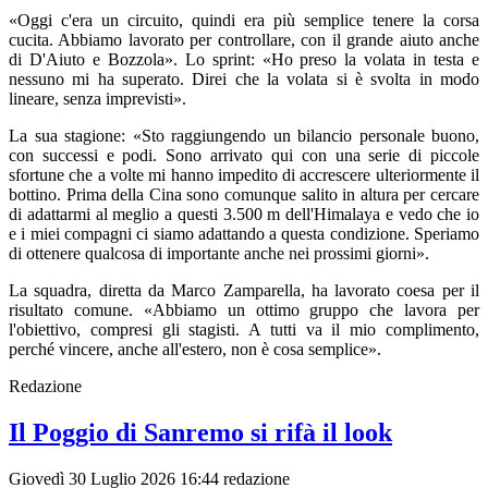
«Oggi c'era un circuito, quindi era più semplice tenere la corsa
cucita. Abbiamo lavorato per controllare, con il grande aiuto anche
di D'Aiuto e Bozzola». Lo sprint: «Ho preso la volata in testa e
nessuno mi ha superato. Direi che la volata si è svolta in modo
lineare, senza imprevisti».
La sua stagione: «Sto raggiungendo un bilancio personale buono,
con successi e podi. Sono arrivato qui con una serie di piccole
sfortune che a volte mi hanno impedito di accrescere ulteriormente il
bottino. Prima della Cina sono comunque salito in altura per cercare
di adattarmi al meglio a questi 3.500 m dell'Himalaya e vedo che io
e i miei compagni ci siamo adattando a questa condizione. Speriamo
di ottenere qualcosa di importante anche nei prossimi giorni».
La squadra, diretta da Marco Zamparella, ha lavorato coesa per il
risultato comune. «Abbiamo un ottimo gruppo che lavora per
l'obiettivo, compresi gli stagisti. A tutti va il mio complimento,
perché vincere, anche all'estero, non è cosa semplice».
Redazione
Il Poggio di Sanremo si rifà il look
Giovedì 30 Luglio 2026 16:44
redazione