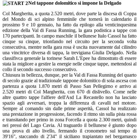
Nel tappone dolomitico si impone la Delgado
Col Margherita, a quota 2.520 metri, dove parte la discesa di Coppa
del Mondo di sci alpino femminile che tornerà in calendario il
prossimo 9 e 10 gennaio, ha fatto da epilogo alla venticinquesima
edizione della Val di Fassa Running, la gara podistica a tappe con
170 partecipanti. In campo maschile il bellunese Italo Cassol ha fatto
cinque su cinque, trionfando nel circuito per la seconda volta
consecutiva, mentre nella gara rosa è uscita nuovamente dal cilindro
una vincitrice diversa di tappa, la trevigiana Giulia Delgado. Nella
classifivca generale la torinese Sarah L'Epee ha dimostrato di essere
stata la migliore a gestire la energie nelle cinque tappe, mettendosi al
collo il secondo successo consecutivo.
Chiusura in bellezza, dunque, per la Val di Fassa Running del quarto
di secolo grazie al tradizionale tappone dolomitico di sola ascesa con
partenza a quota 1.870 metri di Passo San Pellegirno e arrivo ai
2.520 metri di Col Margherita, con 670 di dislivello. Come nelle
altre quattro tappe l'alfiere dell'Asd La Recastello non ha lasciato
spazio agli avversari, troppa la differenza di cavalli nel motore.
Sempre al comando sin dalle prime asperità, Cassol ha realizzato
una prestazione in progressione, facendo il ritmo sin sulla pista rossa
e transitando per primo in zona Forcella a quota 2.300 metri, quindi
nei pressi del Lago Cavia. Al traguardo il bellunese è giunto dopo
una prova di alto livello, fermando il cronometro sul tempo di
39'16", staccando di 2'34" il siciliano trapiantato nel bergamasco