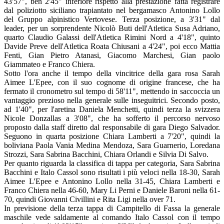
43'57", ben 2'45" inferiore rispetto alla prestazione fatta registrare
dal poliziotto siciliano trapiantato nel bergamasco Antonino Lollo
del Gruppo alpinistico Vertovese. Terza posizione, a 3'31" dal
leader, per un sorprendente Nicolò Buti dell'Atletica Susa Adriano,
quarto Claudio Galassi dell'Atletica Rimini Nord a 4'18", quinto
Davide Preve dell'Atletica Roata Chiusani a 4'24", poi ecco Mattia
Fenti, Gian Pietro Atanasi, Giacomo Marchesi, Gian paolo
Giammateo e Franco Chiera.
Sotto l'ora anche il tempo della vincitrice della gara rosa Sarah
Aimee L'Epee, con il suo cognome di origine francese, che ha
fermato il cronometro sul tempo di 58'11", mettendo in saccoccia un
vantaggio prezioso nella generale sulle inseguitrici. Secondo posto,
ad 1'40", per l'aretina Daniela Menchetti, quindi terza la svizzera
Nicole Donzallas a 3'08", che ha sofferto il percorso nervoso
proposto dalla staff diretto dal responsabile di gara Diego Salvador.
Seguono in quarta posizione Chiara Lamberti a 7'20", quindi la
boliviana Paola Vania Medina Mendoza, Sara Guarnerio, Loredana
Strozzi, Sara Sabrina Bacchini, Chiara Orlandi e Silvia Di Salvo.
Per quanto riguarda la classifica di tappa per categoria, Sara Sabrina
Bacchini e Italo Cassol sono risultati i più veloci nella 18-30, Sarah
Aimee L'Epee e Antonino Lollo nella 31-45, Chiara Lamberti e
Franco Chiera nella 46-60, Mary Li Perni e Daniele Baroni nella 61-
70, quindi Giovanni Civillini e Rita Ligi nella over 71.
In previsione della terza tappa di Campitello di Fassa la generale
maschile vede saldamente al comando Italo Cassol con il tempo