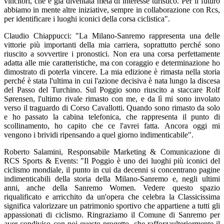
vincitori, che è già diventata meta di interesse turistico. Per il futuro
abbiamo in mente altre iniziative, sempre in collaborazione con Rcs,
per identificare i luoghi iconici della corsa ciclistica".
Claudio Chiappucci: "La Milano-Sanremo rappresenta una delle
vittorie più importanti della mia carriera, soprattutto perché sono
riuscito a sovvertire i pronostici. Non era una corsa perfettamente
adatta alle mie caratteristiche, ma con coraggio e determinazione ho
dimostrato di poterla vincere. La mia edizione è rimasta nella storia
perché è stata l'ultima in cui l'azione decisiva è nata lungo la discesa
del Passo del Turchino. Sul Poggio sono riuscito a staccare Rolf
Sørensen, l'ultimo rivale rimasto con me, e da lì mi sono involato
verso il traguardo di Corso Cavallotti. Quando sono rimasto da solo
e ho passato la cabina telefonica, che rappresenta il punto di
scollinamento, ho capito che ce l'avrei fatta. Ancora oggi mi
vengono i brividi ripensando a quel giorno indimenticabile".
Roberto Salamini, Responsabile Marketing & Comunicazione di
RCS Sports & Events: "Il Poggio è uno dei luoghi più iconici del
ciclismo mondiale, il punto in cui da decenni si concentrano pagine
indimenticabili della storia della Milano-Sanremo e, negli ultimi
anni, anche della Sanremo Women. Vedere questo spazio
riqualificato e arricchito da un'opera che celebra la Classicissima
significa valorizzare un patrimonio sportivo che appartiene a tutti gli
appassionati di ciclismo. Ringraziamo il Comune di Sanremo per
aver condiviso con noi questo progetto, che rafforzaulteriormente il