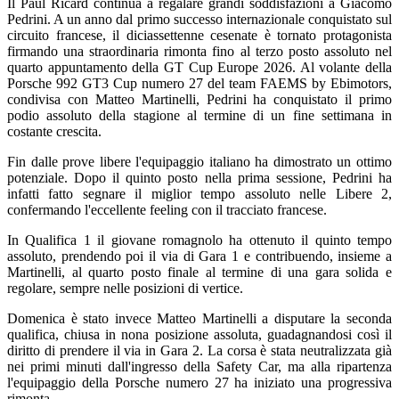
Il Paul Ricard continua a regalare grandi soddisfazioni a Giacomo
Pedrini. A un anno dal primo successo internazionale conquistato sul
circuito francese, il diciassettenne cesenate è tornato protagonista
firmando una straordinaria rimonta fino al terzo posto assoluto nel
quarto appuntamento della GT Cup Europe 2026. Al volante della
Porsche 992 GT3 Cup numero 27 del team FAEMS by Ebimotors,
condivisa con Matteo Martinelli, Pedrini ha conquistato il primo
podio assoluto della stagione al termine di un fine settimana in
costante crescita.
Fin dalle prove libere l'equipaggio italiano ha dimostrato un ottimo
potenziale. Dopo il quinto posto nella prima sessione, Pedrini ha
infatti fatto segnare il miglior tempo assoluto nelle Libere 2,
confermando l'eccellente feeling con il tracciato francese.
In Qualifica 1 il giovane romagnolo ha ottenuto il quinto tempo
assoluto, prendendo poi il via di Gara 1 e contribuendo, insieme a
Martinelli, al quarto posto finale al termine di una gara solida e
regolare, sempre nelle posizioni di vertice.
Domenica è stato invece Matteo Martinelli a disputare la seconda
qualifica, chiusa in nona posizione assoluta, guadagnandosi così il
diritto di prendere il via in Gara 2. La corsa è stata neutralizzata già
nei primi minuti dall'ingresso della Safety Car, ma alla ripartenza
l'equipaggio della Porsche numero 27 ha iniziato una progressiva
rimonta.