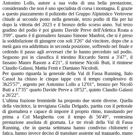
Antonino Lollo, autore a sua volta di una bella prestazione,
considerando che non è uno specialista di corsa i montagna. E grazie
a questo piazzamento il poliziotto del Gruppo Alpinistico Vertovese
chiude al secondo posto nella generale, terzo podio di fila per lui
dopo la vittoria del 2023 e il bronzo dello scorso anno. Sul terzo
gradino del podio è poi giunto Davide Preve dell'Atletica Roata a
3'09", quarto è il giornaliero fassano Simone Manfroi, che si è preso
la soddisfazione di giungere con soli 3'26" dal vincitore, dopo che a
metà gara era addirittura in seconda posizione, soffrendo nel finale e
cedendo il passo agli avversari che lo hanno preceduto sul podio.
Seguono poi in classifica il triestino Riccardo Sterni a 3'47", il
fassano Mauro Rasom a 4'21", il torinese Nicolò Buti, il riminese
Claudio Galassi, Mattia Fenti e Damiano Nicolodi.
Per quanto riguarda la generale della Val di Fassa Running, Italo
Cassol ha chiuso le cinque tappe con il tempo complessivo di
3h25'57", argento per Antonino Lollo a 12'01", bronzo per Nicolò
Buti a 17'35" quarto Davide Preve a 18'52", quinto Claudio Galassi
a 26'22".
L'ultima frazione femminile ha proposto due storie diverse. Quella
della vincitrice, la trevigiana Giulia Delgado, partita con il pettorale
di giornaliera e capace di imporre il proprio ritmo, transitando per
prima a Col Margherita con il tempo di 56'49", ventesima
prestazione assoluta di giornata. Le tre rivali della Val di Fassa
Running, che in questa settimana hanno condiviso chilometri e
fatica, hanno invece deciso di transitare assieme sul traguardo, mano