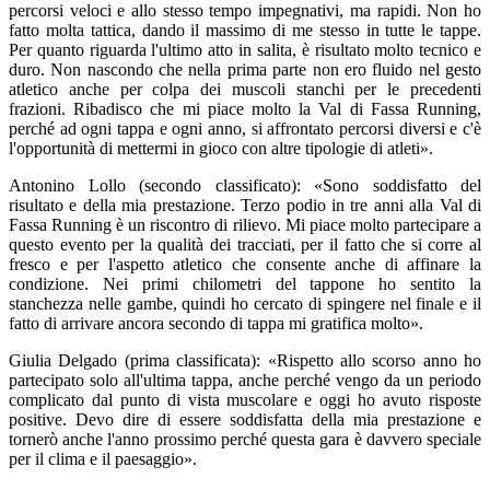
percorsi veloci e allo stesso tempo impegnativi, ma rapidi. Non ho
fatto molta tattica, dando il massimo di me stesso in tutte le tappe.
Per quanto riguarda l'ultimo atto in salita, è risultato molto tecnico e
duro. Non nascondo che nella prima parte non ero fluido nel gesto
atletico anche per colpa dei muscoli stanchi per le precedenti
frazioni. Ribadisco che mi piace molto la Val di Fassa Running,
perché ad ogni tappa e ogni anno, si affrontato percorsi diversi e c'è
l'opportunità di mettermi in gioco con altre tipologie di atleti».
Antonino Lollo (secondo classificato): «Sono soddisfatto del
risultato e della mia prestazione. Terzo podio in tre anni alla Val di
Fassa Running è un riscontro di rilievo. Mi piace molto partecipare a
questo evento per la qualità dei tracciati, per il fatto che si corre al
fresco e per l'aspetto atletico che consente anche di affinare la
condizione. Nei primi chilometri del tappone ho sentito la
stanchezza nelle gambe, quindi ho cercato di spingere nel finale e il
fatto di arrivare ancora secondo di tappa mi gratifica molto».
Giulia Delgado (prima classificata): «Rispetto allo scorso anno ho
partecipato solo all'ultima tappa, anche perché vengo da un periodo
complicato dal punto di vista muscolare e oggi ho avuto risposte
positive. Devo dire di essere soddisfatta della mia prestazione e
tornerò anche l'anno prossimo perché questa gara è davvero speciale
per il clima e il paesaggio».