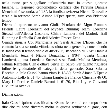
nella mano per suggellare un'amicizia nata in queste giornate
fassane. Il responso cronometrico certifica che l'aretina Daniela
Menchetti è seconda, a 1'48", la fondista svizzera Nicole Donzallaz
terza e la torinese Sarah Aimee L'Epee quarta, tutte con l'identico
tempo.
Dietro al quartetto troviamo Giulia Pistolato del Mgm Runners
Friends, Laura Lorenzini del Mypace Running Team, Loredana
Strozzi dell'Atletica Casorate, Chiara Lamberti del Madruk Trail
Running e Raffaella Cian dell'Atletica Frecce Zena.
Grande gioia a Col Margherita per Sarah Aimee L'Epee, che ha
centrato la sua seconda vittoria assoluta nella generale, concludendo
la fatica con il tempo finale di 4h59'20", staccando di 3'34" Daniela
Menchetti, terza è Nicole Donzallaz a 9'04", quarta Chiara
Lamberti, quinta Loredana Strozzi, sesta Paola Medina Mendoza,
settima Raffaella Cian e ottava Silvia Di Salvo. Per quanto riguarda
infine le graduatorie di categoria della generale, Sara Sabrina
Bacchini e Italo Cassol hanno vinto la 18-30, Sarah Aimee L'Epee e
Antonino Lollo la 31-45, Chiara Lamberti e Franco Chiera la 46-60,
Mary Li Perni e Daniele Baroni la 61-70, Rita Ligi e Giovanni
Civillini la over 71.
Dichiarazioni:
Italo Cassol (primo classificato): «Sono felice e al contempo devo
dire che mi sono divertito molto in questa settimana di gare, con