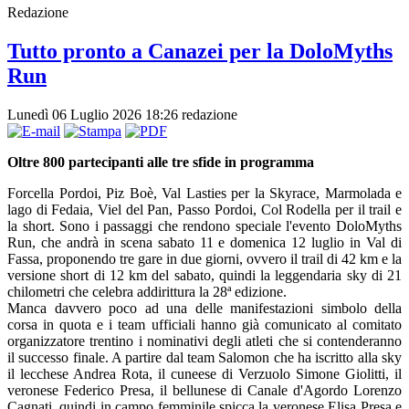
Redazione
Tutto pronto a Canazei per la DoloMyths
Run
Lunedì 06 Luglio 2026 18:26
redazione
Oltre 800 partecipanti alle tre sfide in programma
Forcella Pordoi, Piz Boè, Val Lasties per la Skyrace, Marmolada e
lago di Fedaia, Viel del Pan, Passo Pordoi, Col Rodella per il trail e
la short. Sono i passaggi che rendono speciale l'evento DoloMyths
Run, che andrà in scena sabato 11 e domenica 12 luglio in Val di
Fassa, proponendo tre gare in due giorni, ovvero il trail di 42 km e la
versione short di 12 km del sabato, quindi la leggendaria sky di 21
chilometri che celebra addirittura la 28ª edizione.
Manca davvero poco ad una delle manifestazioni simbolo della
corsa in quota e i team ufficiali hanno già comunicato al comitato
organizzatore trentino i nominativi degli atleti che si contenderanno
il successo finale. A partire dal team Salomon che ha iscritto alla sky
il lecchese Andrea Rota, il cuneese di Verzuolo Simone Giolitti, il
veronese Federico Presa, il bellunese di Canale d'Agordo Lorenzo
Cagnati, quindi in campo femminile spicca la veronese Elisa Presa e