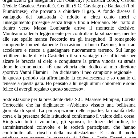
organizzano gli inseguitori con Osadchyi (Ciclistica 2000), Carloni
(Pedale Casalese Armofer), Gentili (S.C. Cavriago) e Baldacci (Pol.
Fiumicinese), che provano a chiudere il gap. A fondo discesa il
vantaggio del battistrada è ridotto a circa cento metri e
l'inseguimento prosegue senza tregua fino a Mordano. Nel tratto di
rientro verso Massa Lombarda arriva il momento decisivo.
Munteanu rallenta leggermente per controllare la situazione, mentre
alle sue spalle manca l'accordo tra gli inseguitori. Il romagnolo
comprende immediatamente l'occasione: rilancia l'azione, torna ad
accelerare e riesce a guadagnare nuovamente terreno. Sul lungo
rettilineo finale di Via Castelletto il suo vantaggio è sufficiente per
alzare le braccia al cielo e conquistare la prima vittoria su strada
dopo le cronometro. «È una vittoria che dedico al mio direttore
sportivo Vanni Flamini – ha dichiarato il neo campione regionale –
In questo periodo sta affrontando la convalescenza e so quanto ci
tenesse a questa gara. Ho pensato a lui negli ultimi chilometri e sono
felice di avergli regalato questo successo».
Soddisfazione per la presidente della S.C. Massese-Minipan, Loretta
Cortecchia che ha dicjhiarato: «Abbiamo vissuto una bellissima
giornata di sport. La partecipazione delle squadre, la qualità della
corsa e la presenza delle istituzioni confermano il valore della corsa.
Ringrazio tutti i volontari, gli sponsor, le forze dell'ordine, le
amministrazioni coinvolte e le società partecipanti che hanno
contribuito alla riuscita della manifestazione. È stato il modo