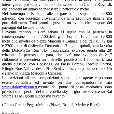
interrogativo poi sulla vincitrice dello scorso anno Camilla Rizzardi,
che deciderà all'ultimo se indossare il pettorale o meno.
Nel frattempo le iscrizioni alle tre gare hanno superato quota 800
adesioni, con presenze provenienti da tante provincie italiane, ma
pure dall'estero. Tutti pronti a gustarsi un evento che propone dei
paesaggi dal fascino unico.
L'evento trentino inizierà sabato 11 luglio con la partenza in
contemporanea alle ore 7,00 della gara short sui 12 chilometri e 800
metri di dislivello da piazza Marconi a Canazei e del trail sui 42 km
e 2300 metri di dislivello. Domenica 13 luglio, quindi, sarà la volta
della DoloMyths Run Sky, l'apprezzata skyrace, giunta alla 28ª
edizione. Il percorso di gara, che avrà uno sviluppo di 21,7
chilometri e presenterà un dislivello positivo di 1.750 metri, sarà
quello classico, con i passaggi da Passo Pordoi, Forcella Pordoi,
Rifugio Boè, Val Lasties e Pian Schiavaneis, con partenza (ore 8,15)
e arrivo in Piazza Marconi a Canazei.
Le iscrizioni alle tre competizioni sono ancora aperte e possono
essere compilate ed inviate on line collegandosi al sito
www.dolomythsrun.it
,mentre dal punto di vista mediatico sono
previsti due speciali del trail e della sky in giornate diverse su Rai
Sport HD nei giorni successivi l'evento.
( Photo Credit: PegasoMedia (Piazzi, Brunel, Merler e Rizzi)
Redazione