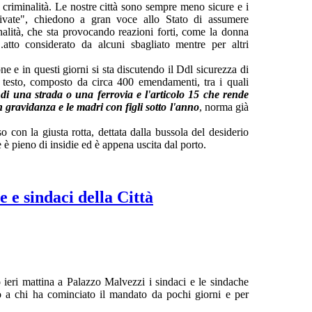
 criminalità. Le nostre città sono sempre meno sicure e i
rivate", chiedono a gran voce allo Stato di assumere
nalità, che sta provocando reazioni forti, come la donna
..atto considerato da alcuni sbagliato mentre per altri
 e in questi giorni si sta discutendo il Ddl sicurezza di
n testo, composto da circa 400 emendamenti, tra i quali
 di una strada o una ferrovia e l'articolo 15 che rende
n gravidanza e le madri con figli sotto l'anno
, norma già
 con la giusta rotta, dettata dalla bussola del desiderio
è pieno di insidie ed è appena uscita dal porto.
 e sindaci della Città
 ieri mattina a Palazzo Malvezzi i sindaci e le sindache
ro a chi ha cominciato il mandato da pochi giorni e per