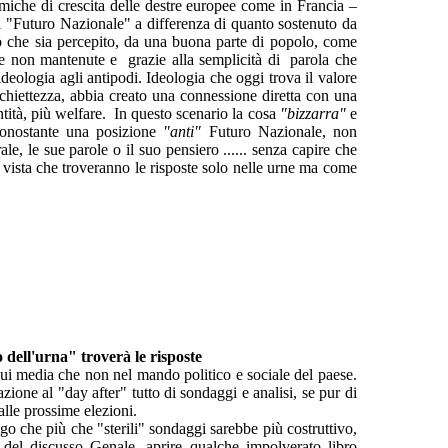
amiche di crescita delle destre europee come in Francia –
 "Futuro Nazionale" a differenza di quanto sostenuto da
 che sia percepito, da una buona parte di popolo, come
e non mantenute e grazie alla semplicità di parola che
eologia agli antipodi. Ideologia che oggi trova il valore
chiettezza, abbia creato una connessione diretta con una
entità, più welfare. In questo scenario la cosa
"bizzarra"
e
nonostante una posizione
"anti"
Futuro Nazionale, non
e, le sue parole o il suo pensiero ...... senza capire che
i vista che troveranno le risposte solo nelle urne ma come
 dell'urna" troverà le risposte
sui media che non nel mando politico e sociale del paese.
ione al "day after" tutto di sondaggi e analisi, se pur di
 alle prossime elezioni.
engo che più che "sterili" sondaggi sarebbe più costruttivo,
co del discusso Genale, aprire qualche impolverato libro