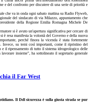
 il clima ancor prima dell'insediamento dell'Assemblea
e e del confronto per discutere di una serie di priorità e
manale che va in onda ogni sabato mattina su Radio Flyweb,
e regionale del sindacato di via Milazzo, appuntamento che
o presidente della Regione Emilia Romagna Michele De
natore si è avuto un'apertura significativa per cercare di
, si è resa manifesta la volontà del Governo e della nuova
mportante, perché finora la vicenda è stata fortemente
 Invece, su temi così importanti, come il ripristino del
gno e il ripensamento di tutto il sistema idrogeologico delle
 lavorare insieme", ha sottolineato il segretario generale
schia il Far West
tidiano. Il Ddl sicurezza è sulla giusta strada se pur