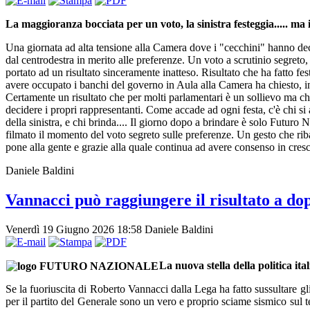
La maggioranza bocciata per un voto, la sinistra festeggia..... ma
Una giornata ad alta tensione alla Camera dove i "cecchini" hanno decis
dal centrodestra in merito alle preferenze. Un voto a scrutinio segreto,
portato ad un risultato sinceramente inatteso. Risultato che ha fatto fe
avere occupato i banchi del governo in Aula alla Camera ha chiesto, in
Certamente un risultato che per molti parlamentari è un sollievo ma ch
decidere i propri rappresentanti. Come accade ad ogni festa, c'è chi si
della sinistra, e chi brinda.... Il giorno dopo a brindare è solo Futuro N
filmato il momento del voto segreto sulle preferenze. Un gesto che rib
pone alla gente e grazie alla quale continua ad avere consenso in cresc
Daniele Baldini
Vannacci può raggiungere il risultato a dop
Venerdì 19 Giugno 2026 18:58
Daniele Baldini
La nuova stella della politica ita
Se la fuoriuscita di Roberto Vannacci dalla Lega ha fatto sussultare gl
per il partito del Generale sono un vero e proprio sciame sismico sul t