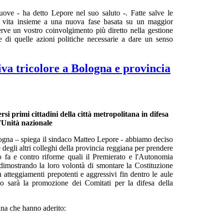
ove - ha detto Lepore nel suo saluto -. Fatte salve le
re vita insieme a una nuova fase basata su un maggior
erve un vostro coinvolgimento più diretto nella gestione
ne di quelle azioni politiche necessarie a dare un senso
iva tricolore a Bologna e provincia
rsi primi cittadini della città metropolitana in difesa
l'Unità nazionale
logna – spiega il sindaco Matteo Lepore - abbiamo deciso
degli altri colleghi della provincia reggiana per prendere
o fa e contro riforme quali il Premierato e l'Autonomia
dimostrando la loro volontà di smontare la Costituzione
atteggiamenti prepotenti e aggressivi fin dentro le aule
o sarà la promozione dei Comitati per la difesa della
ana che hanno aderito: