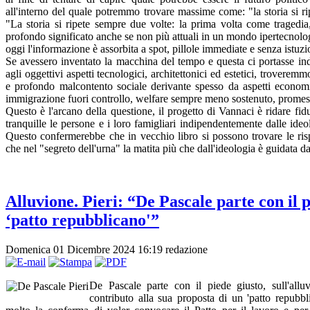
all'interno del quale potremmo trovare massime come: "la storia si r
"La storia si ripete sempre due volte: la prima volta come tragedi
profondo significato anche se non più attuali in un mondo ipertecnolog
oggi l'informazione è assorbita a spot, pillole immediate e senza istuzi
Se avessero inventato la macchina del tempo e questa ci portasse ind
agli oggettivi aspetti tecnologici, architettonici ed estetici, trovere
e profondo malcontento sociale derivante spesso da aspetti economi
immigrazione fuori controllo, welfare sempre meno sostenuto, promess
Questo è l'arcano della questione, il progetto di Vannaci è ridare fidu
tranquille le persone e i loro famigliari indipendentemente dalle id
Questo confermerebbe che in vecchio libro si possono trovare le ri
che nel "segreto dell'urna" la matita più che dall'ideologia è guidata da
Alluvione. Pieri: “De Pascale parte con il p
‘patto repubblicano'”
Domenica 01 Dicembre 2024 16:19
redazione
De Pascale parte con il piede giusto, sull'all
contributo alla sua proposta di un 'patto repub