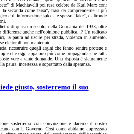
ipete" di Machiavelli poi resa celebre da Karl Marx con:
a, la seconda come farsa", frasi da comprenderne il più
ico e di informazione spiccia e spesso "fake", d'altronde
oni.
ietro di quasi un secolo, nella Germania del 1933, oltre
mmo differenze anche nell'opinione pubblica...? Un radicato
ci, la paura ad uscire per strada, violenza in aumento,
e elettorali non mantenute.
cia, ricostruire quegli argini che fanno sentire protette e
eologie che oggi appaiono più come propaganda che fatti.
sposte vere a tante domande. Una risposta è sicuramente
lla paura, incertezza e soprattutto dalla speranza.
iede giusto, sosterremo il suo
uvione sosterremo con convinzione e daremo il nostro
blicano' con il Governo. Così come abbiamo apprezzato