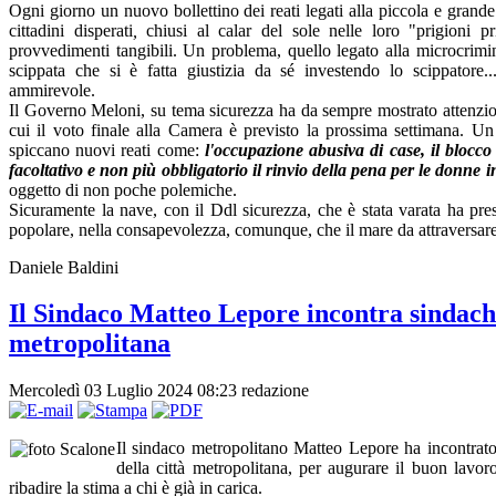
Ogni giorno un nuovo bollettino dei reati legati alla piccola e grande
cittadini disperati
,
chiusi al calar del sole nelle loro "prigioni p
provvedimenti tangibili. Un problema, quello legato alla microcrimi
scippata che si è fatta giustizia da sé investendo lo scippatore..
ammirevole.
Il Governo Meloni, su tema sicurezza ha da sempre mostrato attenzione
cui il voto finale alla Camera è previsto la prossima settimana. U
spiccano nuovi reati come:
l'occupazione abusiva di case, il blocco
facoltativo e non più obbligatorio il rinvio della pena per le donne i
oggetto di non poche polemiche.
Sicuramente la nave, con il Ddl sicurezza, che è stata varata ha preso
popolare, nella consapevolezza, comunque, che il mare da attraversare 
Daniele Baldini
Il Sindaco Matteo Lepore incontra sindache
metropolitana
Mercoledì 03 Luglio 2024 08:23
redazione
Il sindaco metropolitano Matteo Lepore ha incontrato
della città metropolitana, per augurare il buon lavo
ribadire la stima a chi è già in carica.