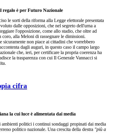
 il regalo è per Futuro Nazionale
o le sorti della riforma alla Legge elettorale presentata
 voluto dalle opposizioni, che nel segreto dell'urna a
steggiare l'opposizione, come allo stadio, che oltre ad
 coro, alla Meloni di rassegnare le dimissioni.
e sicuramente non piace ai cittadini che vorrebbero
 accontenta dagli auguri, in questo caso il campo largo
azionale che, ieri, per certificare la propria coerenza ha
adisce la trasparenza con cui Il Generale Vannacci si
ita.
pia cifra
liana la cui luce è alimentata dai media
i ambienti politici i continui sondaggi propinati dai media
erreno politico nazionale. Una crescita della destra
"più a