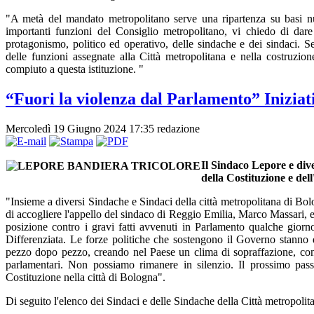
"A metà del mandato metropolitano serve una ripartenza su basi nu
importanti funzioni del Consiglio metropolitano, vi chiedo di da
protagonismo, politico ed operativo, delle sindache e dei sindaci. S
delle funzioni assegnate alla Città metropolitana e nella costruzio
compiuto a questa istituzione. "
“Fuori la violenza dal Parlamento” Iniziat
Mercoledì 19 Giugno 2024 17:35
redazione
Il Sindaco Lepore e dive
della Costituzione e del
"Insieme a diversi Sindache e Sindaci della città metropolitana di Bo
di accogliere l'appello del sindaco di Reggio Emilia, Marco Massari, e 
posizione contro i gravi fatti avvenuti in Parlamento qualche giorn
Differenziata. Le forze politiche che sostengono il Governo stanno 
pezzo dopo pezzo, creando nel Paese un clima di sopraffazione, con 
parlamentari. Non possiamo rimanere in silenzio. Il prossimo pass
Costituzione nella città di Bologna".
Di seguito l'elenco dei Sindaci e delle Sindache della Città metropolit