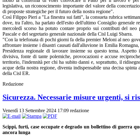
molto la conferma di voler convocare il Patto per il lavoro e per
legislativa, un riconoscimento importante del valore della concertazion
di proposte strategiche per il futuro della nostra regione".
Così Filippo Pieri a "La finestra sui fatti", la consueta rubrica setti
dove, tra l'altro, ha parlato dell'esito dell'ultimo Consiglio general
mercoledì scorso ha potuto contare proprio sui contributi del ne
Pascale e del segretario generale nazionale della Cisl Luigi Sbarra.
"Con la telefonata di pochi giorni fa della premier Meloni al neo gover
affrontare insieme i disastri causati dall'alluvione in Emilia Romagna
Presidenza regionale di lavorare insieme su questo tema. Aspetto i
divisiva, fonte di tante polemiche, provocazioni e accuse reciproche.
territorio, l'indennità per chi ha subito danni e, soprattutto, il ridise
acque della nostra regione, diventa indispensabile una decisa spinta a
della Cisl ER.
Redazione
Sicurezza. Necessarie misure urgenti, si ri
Venerdì 13 Settembre 2024 17:09
redazione
Scippi, furti, case occupate e degrado un bollettino di guerra quo
ancora lunga