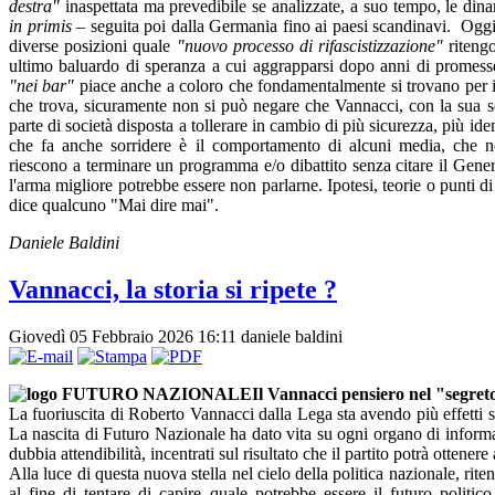
destra"
inaspettata ma prevedibile se analizzate, a suo tempo, le din
in primis
– seguita poi dalla Germania fino ai paesi scandinavi. Oggi
diverse posizioni
quale
"nuovo processo di rifascistizzazione"
ritengo
ultimo baluardo di speranza a cui aggrapparsi dopo anni di promess
"nei bar"
piace anche a coloro che fondamentalmente si trovano per id
che trova, sicuramente non si può negare che Vannacci, con la sua s
parte di società disposta a tollerare in cambio di più sicurezza, più id
che fa anche sorridere è il comportamento di alcuni media, che 
riescono a terminare un programma e/o dibattito senza citare il General
l'arma migliore potrebbe essere non parlarne. Ipotesi, teorie o punti d
dice qualcuno "Mai dire mai".
Daniele Baldini
Vannacci, la storia si ripete ?
Giovedì 05 Febbraio 2026 16:11
daniele baldini
Il Vannacci pensiero nel "segreto
La fuoriuscita di Roberto Vannacci dalla Lega sta avendo più effetti 
La nascita di Futuro Nazionale ha dato vita su ogni organo di informaz
dubbia attendibilità, incentrati sul risultato che il partito potrà ottenere
Alla luce di questa nuova stella nel cielo della politica nazionale, rit
al fine di tentare di capire quale potrebbe essere il futuro politi