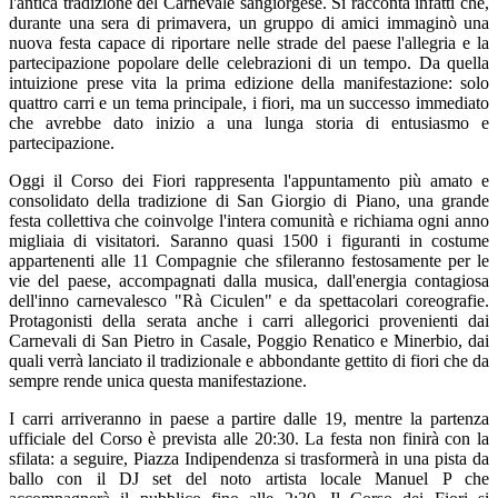
l'antica tradizione del Carnevale sangiorgese. Si racconta infatti che,
durante una sera di primavera, un gruppo di amici immaginò una
nuova festa capace di riportare nelle strade del paese l'allegria e la
partecipazione popolare delle celebrazioni di un tempo. Da quella
intuizione prese vita la prima edizione della manifestazione: solo
quattro carri e un tema principale, i fiori, ma un successo immediato
che avrebbe dato inizio a una lunga storia di entusiasmo e
partecipazione.
Oggi il Corso dei Fiori rappresenta l'appuntamento più amato e
consolidato della tradizione di San Giorgio di Piano, una grande
festa collettiva che coinvolge l'intera comunità e richiama ogni anno
migliaia di visitatori. Saranno quasi 1500 i figuranti in costume
appartenenti alle 11 Compagnie che sfileranno festosamente per le
vie del paese, accompagnati dalla musica, dall'energia contagiosa
dell'inno carnevalesco "Rà Ciculen" e da spettacolari coreografie.
Protagonisti della serata anche i carri allegorici provenienti dai
Carnevali di San Pietro in Casale, Poggio Renatico e Minerbio, dai
quali verrà lanciato il tradizionale e abbondante gettito di fiori che da
sempre rende unica questa manifestazione.
I carri arriveranno in paese a partire dalle 19, mentre la partenza
ufficiale del Corso è prevista alle 20:30. La festa non finirà con la
sfilata: a seguire, Piazza Indipendenza si trasformerà in una pista da
ballo con il DJ set del noto artista locale Manuel P che