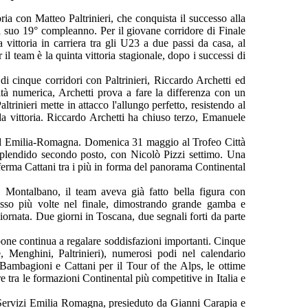
a con Matteo Paltrinieri, che conquista il successo alla
l suo 19° compleanno. Per il giovane corridore di Finale
 vittoria in carriera tra gli U23 a due passi da casa, al
 il team è la quinta vittoria stagionale, dopo i successi di
di cinque corridori con Paltrinieri, Riccardo Archetti ed
ità numerica, Archetti prova a fare la differenza con un
altrinieri mette in attacco l'allungo perfetto, resistendo al
a vittoria. Riccardo Archetti ha chiuso terzo, Emanuele
na ed Emilia-Romagna. Domenica 31 maggio al Trofeo Città
plendido secondo posto, con Nicolò Pizzi settimo. Una
ferma Cattani tra i più in forma del panorama Continental
l Montalbano, il team aveva già fatto bella figura con
osso più volte nel finale, dimostrando grande gamba e
iornata. Due giorni in Toscana, due segnali forti da parte
e continua a regalare soddisfazioni importanti. Cinque
e, Menghini, Paltrinieri), numerosi podi nel calendario
Bambagioni e Cattani per il Tour of the Alps, le ottime
e tra le formazioni Continental più competitive in Italia e
ervizi Emilia Romagna, presieduto da Gianni Carapia e