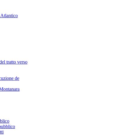
el tratto verso
cuzione de
e Montanara
pubblico