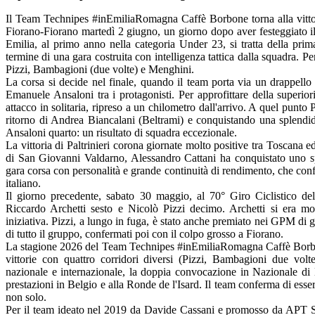
Il Team Technipes #inEmiliaRomagna Caffè Borbone torna alla vittori
Fiorano-Fiorano martedì 2 giugno, un giorno dopo aver festeggiato i
Emilia, al primo anno nella categoria Under 23, si tratta della prima
termine di una gara costruita con intelligenza tattica dalla squadra. Per
Pizzi, Bambagioni (due volte) e Menghini.
La corsa si decide nel finale, quando il team porta via un drappello 
Emanuele Ansaloni tra i protagonisti. Per approfittare della superior
attacco in solitaria, ripreso a un chilometro dall'arrivo. A quel punto P
ritorno di Andrea Biancalani (Beltrami) e conquistando una splendid
Ansaloni quarto: un risultato di squadra eccezionale.
La vittoria di Paltrinieri corona giornate molto positive tra Tosca
di San Giovanni Valdarno, Alessandro Cattani ha conquistato uno s
gara corsa con personalità e grande continuità di rendimento, che con
italiano.
Il giorno precedente, sabato 30 maggio, al 70° Giro Ciclistico de
Riccardo Archetti sesto e Nicolò Pizzi decimo. Archetti si era m
iniziativa. Pizzi, a lungo in fuga, è stato anche premiato nei GPM di g
di tutto il gruppo, confermati poi con il colpo grosso a Fiorano.
La stagione 2026 del Team Technipes #inEmiliaRomagna Caffè Borbon
vittorie con quattro corridori diversi (Pizzi, Bambagioni due volt
nazionale e internazionale, la doppia convocazione in Nazionale di 
prestazioni in Belgio e alla Ronde de l'Isard. Il team conferma di esser
non solo.
Per il team ideato nel 2019 da Davide Cassani e promosso da APT S