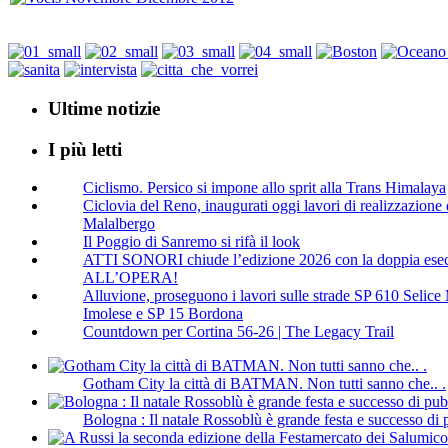
Ultime notizie
I più letti
Ciclismo. Persico si impone allo sprit alla Trans Himalaya
Ciclovia del Reno, inaugurati oggi lavori di realizzazione d
Malalbergo
Il Poggio di Sanremo si rifà il look
ATTI SONORI chiude l’edizione 2026 con la doppia ese
ALL’OPERA!
Alluvione, proseguono i lavori sulle strade SP 610 Selic
Imolese e SP 15 Bordona
Countdown per Cortina 56-26 | The Legacy Trail
Gotham City la città di BATMAN. Non tutti sanno che.. .
Bologna : Il natale Rossoblù è grande festa e successo di 