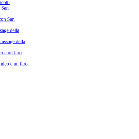
cotti
 con San
inissage della
ico e un faro