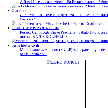
A Russi la seconda edizione della Festamercato dei Salumi
Carlo Monaco scrive un’esperienza un’unica: “ Parlando
Giacomo”
Pesaro. Centro Arti Visive Pescheria - Sabato 15 ottobre f
mostra JANNIS KOUNELLIS
Morte Pannella. Romano (SIULP): scompare un grande am
per le libertà civili