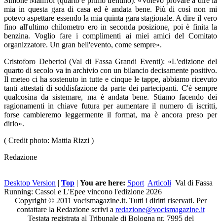
Simone Manfroi (quarto e primo trentino): «Volevo provare a dire la
mia in questa gara di casa ed è andata bene. Più di così non mi
potevo aspettare essendo la mia quinta gara stagionale. A dire il vero
fino all'ultimo chilometro ero in seconda posizione, poi è finita la
benzina. Voglio fare i complimenti ai miei amici del Comitato
organizzatore. Un gran bell'evento, come sempre».
Cristoforo Debertol (Val di Fassa Grandi Eventi): «L'edizione del
quarto di secolo va in archivio con un bilancio decisamente positivo.
Il meteo ci ha sostenuto in tutte e cinque le tappe, abbiamo ricevuto
tanti attestati di soddisfazione da parte dei partecipanti. C'è sempre
qualcosina da sistemare, ma è andata bene. Stiamo facendo dei
ragionamenti in chiave futura per aumentare il numero di iscritti,
forse cambieremo leggermente il format, ma è ancora preso per
dirlo».
( Credit photo: Mattia Rizzi )
Redazione
Desktop Version
|
Top
|
You are here:
Sport
Articoli
Val di Fassa
Running: Cassol e L'Epee vincono l'edizione 2026
Copyright © 2011 vocismagazine.it. Tutti i diritti riservati. Per
contattare la Redazione scrivi a
redazione@vocismagazine.it
Testata registrata al Tribunale di Bologna nr. 7995 del