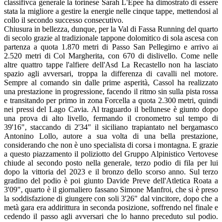
classifivca generale la torinese Sarah L'Epee ha dimostrato di essere
stata la migliore a gestire la energie nelle cinque tappe, mettendosi al
collo il secondo successo consecutivo.
Chiusura in bellezza, dunque, per la Val di Fassa Running del quarto
di secolo grazie al tradizionale tappone dolomitico di sola ascesa con
partenza a quota 1.870 metri di Passo San Pellegirno e arrivo ai
2.520 metri di Col Margherita, con 670 di dislivello. Come nelle
altre quattro tappe l'alfiere dell'Asd La Recastello non ha lasciato
spazio agli avversari, troppa la differenza di cavalli nel motore.
Sempre al comando sin dalle prime asperità, Cassol ha realizzato
una prestazione in progressione, facendo il ritmo sin sulla pista rossa
e transitando per primo in zona Forcella a quota 2.300 metri, quindi
nei pressi del Lago Cavia. Al traguardo il bellunese è giunto dopo
una prova di alto livello, fermando il cronometro sul tempo di
39'16", staccando di 2'34" il siciliano trapiantato nel bergamasco
Antonino Lollo, autore a sua volta di una bella prestazione,
considerando che non è uno specialista di corsa i montagna. E grazie
a questo piazzamento il poliziotto del Gruppo Alpinistico Vertovese
chiude al secondo posto nella generale, terzo podio di fila per lui
dopo la vittoria del 2023 e il bronzo dello scorso anno. Sul terzo
gradino del podio è poi giunto Davide Preve dell'Atletica Roata a
3'09", quarto è il giornaliero fassano Simone Manfroi, che si è preso
la soddisfazione di giungere con soli 3'26" dal vincitore, dopo che a
metà gara era addirittura in seconda posizione, soffrendo nel finale e
cedendo il passo agli avversari che lo hanno preceduto sul podio.