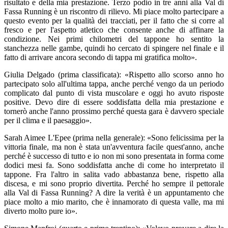
risultato e della mia prestazione. Terzo podio in tre anni alla Val di
Fassa Running è un riscontro di rilievo. Mi piace molto partecipare a
questo evento per la qualità dei tracciati, per il fatto che si corre al
fresco e per l'aspetto atletico che consente anche di affinare la
condizione. Nei primi chilometri del tappone ho sentito la
stanchezza nelle gambe, quindi ho cercato di spingere nel finale e il
fatto di arrivare ancora secondo di tappa mi gratifica molto».
Giulia Delgado (prima classificata): «Rispetto allo scorso anno ho
partecipato solo all'ultima tappa, anche perché vengo da un periodo
complicato dal punto di vista muscolare e oggi ho avuto risposte
positive. Devo dire di essere soddisfatta della mia prestazione e
tornerò anche l'anno prossimo perché questa gara è davvero speciale
per il clima e il paesaggio».
Sarah Aimee L'Epee (prima nella generale): «Sono felicissima per la
vittoria finale, ma non è stata un'avventura facile quest'anno, anche
perché è successo di tutto e io non mi sono presentata in forma come
dodici mesi fa. Sono soddisfatta anche di come ho interpretato il
tappone. Fra l'altro in salita vado abbastanza bene, rispetto alla
discesa, e mi sono proprio divertita. Perché ho sempre il pettorale
alla Val di Fassa Running? A dire la verità è un appuntamento che
piace molto a mio marito, che è innamorato di questa valle, ma mi
diverto molto pure io».