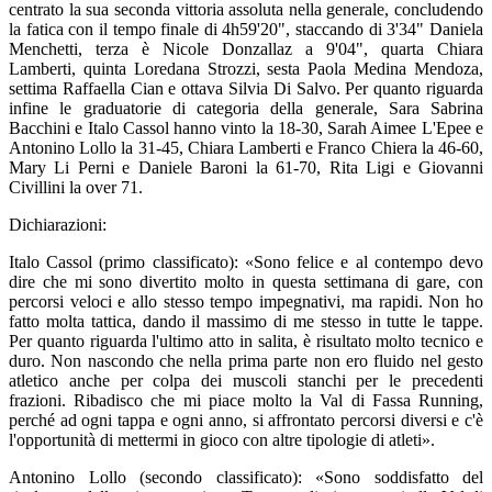
centrato la sua seconda vittoria assoluta nella generale, concludendo
la fatica con il tempo finale di 4h59'20", staccando di 3'34" Daniela
Menchetti, terza è Nicole Donzallaz a 9'04", quarta Chiara
Lamberti, quinta Loredana Strozzi, sesta Paola Medina Mendoza,
settima Raffaella Cian e ottava Silvia Di Salvo. Per quanto riguarda
infine le graduatorie di categoria della generale, Sara Sabrina
Bacchini e Italo Cassol hanno vinto la 18-30, Sarah Aimee L'Epee e
Antonino Lollo la 31-45, Chiara Lamberti e Franco Chiera la 46-60,
Mary Li Perni e Daniele Baroni la 61-70, Rita Ligi e Giovanni
Civillini la over 71.
Dichiarazioni:
Italo Cassol (primo classificato): «Sono felice e al contempo devo
dire che mi sono divertito molto in questa settimana di gare, con
percorsi veloci e allo stesso tempo impegnativi, ma rapidi. Non ho
fatto molta tattica, dando il massimo di me stesso in tutte le tappe.
Per quanto riguarda l'ultimo atto in salita, è risultato molto tecnico e
duro. Non nascondo che nella prima parte non ero fluido nel gesto
atletico anche per colpa dei muscoli stanchi per le precedenti
frazioni. Ribadisco che mi piace molto la Val di Fassa Running,
perché ad ogni tappa e ogni anno, si affrontato percorsi diversi e c'è
l'opportunità di mettermi in gioco con altre tipologie di atleti».
Antonino Lollo (secondo classificato): «Sono soddisfatto del