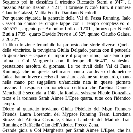
Seguono poi in classifica il triestino Riccardo Sterni a 3'47", il
fassano Mauro Rasom a 4'21", il torinese Nicolò Buti, il riminese
Claudio Galassi, Mattia Fenti e Damiano Nicolodi.
Per quanto riguarda la generale della Val di Fassa Running, Italo
Cassol ha chiuso le cinque tappe con il tempo complessivo di
3h25'57", argento per Antonino Lollo a 12'01", bronzo per Nicolò
Buti a 17'35" quarto Davide Preve a 18'52", quinto Claudio Galassi
a 26'22".
L'ultima frazione femminile ha proposto due storie diverse. Quella
della vincitrice, la trevigiana Giulia Delgado, partita con il pettorale
di giornaliera e capace di imporre il proprio ritmo, transitando per
prima a Col Margherita con il tempo di 56'49", ventesima
prestazione assoluta di giornata. Le tre rivali della Val di Fassa
Running, che in questa settimana hanno condiviso chilometri e
fatica, hanno invece deciso di transitare assieme sul traguardo, mano
nella mano per suggellare un'amicizia nata in queste giornate
fassane. Il responso cronometrico certifica che l'aretina Daniela
Menchetti è seconda, a 1'48", la fondista svizzera Nicole Donzallaz
terza e la torinese Sarah Aimee L'Epee quarta, tutte con l'identico
tempo.
Dietro al quartetto troviamo Giulia Pistolato del Mgm Runners
Friends, Laura Lorenzini del Mypace Running Team, Loredana
Strozzi dell'Atletica Casorate, Chiara Lamberti del Madruk Trail
Running e Raffaella Cian dell'Atletica Frecce Zena.
Grande gioia a Col Margherita per Sarah Aimee L'Epee, che ha